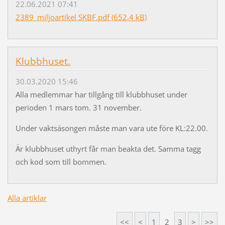
22.06.2021 07:41
2389_miljoartikel SKBF.pdf (652,4 kB)
Klubbhuset.
30.03.2020 15:46
Alla medlemmar har tillgång till klubbhuset under
perioden 1 mars tom. 31 november.
Under vaktsäsongen måste man vara ute före KL:22.00.
Är klubbhuset uthyrt får man beakta det. Samma tagg
och kod som till bommen.
Alla artiklar
<<
<
1
2
3
>
>>