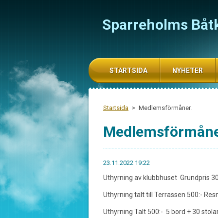
Sparreholms Båt
STARTSIDA
NYHETER
Startsida
>
Medlemsförmåner.
Medlemsförmåne
23.11.2022 19:22
Uthyrning av klubbhuset Grundpris 30
Uthyrning tält till Terrassen 500:- Res
Uthyrning Tält 500:- 5 bord + 30 stola