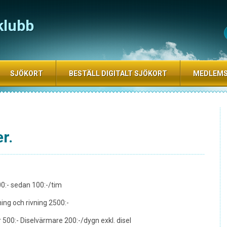
klubb
SJÖKORT
BESTÄLL DIGITALT SJÖKORT
MEDLEM
r.
0:- sedan 100:-/tim
ning och rivning 2500:-
r 500:- Diselvärmare 200:-/dygn exkl. disel