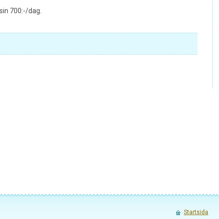
in 700:-/dag.
Startsida