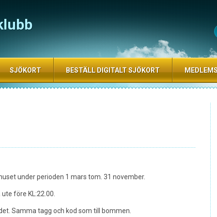
klubb
SJÖKORT
BESTÄLL DIGITALT SJÖKORT
MEDLEM
bbhuset under perioden 1 mars tom. 31 november.
te före KL:22.00.
 det. Samma tagg och kod som till bommen.